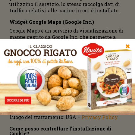
utilizzino il servizio, lo stesso raccolga dati di
traffico relativi alle pagine in cui è installato.
Widget Google Maps (Google Inc.)
Google Maps è un servizio di visualizzazione di
mappe gestito da Google Inc. che permette a
questa Applicazione di integrare tali contenuti
✖
all’interno delle proprie pagine.
Dati personali raccolti: Cookie e Dati di utilizzo.
Luogo del trattamento: USA –
Privacy Policy
Widget Instagram (Instagram, Inc.)
Instagram è un servizio di visualizzazione di
immagini gestito da Instagram, Inc. che
permette a questa Applicazione di integrare
tali contenuti all’interno delle proprie pagine.
Dati personali raccolti: Cookie e Dati di utilizzo.
Luogo del trattamento: USA –
Privacy Policy
Come posso controllare l’installazione di
Cookie?