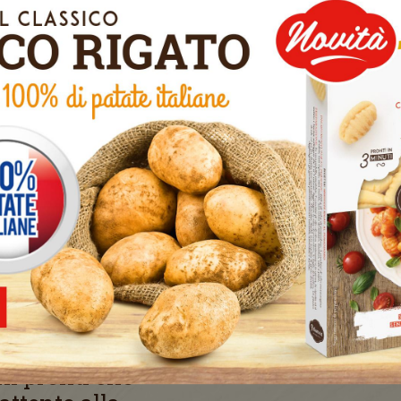
binati per
i fatti in casa.
EF
amenti più
hi pronti che