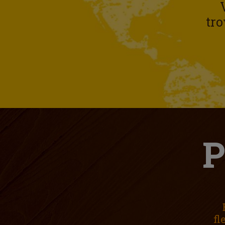
tro
P
fl