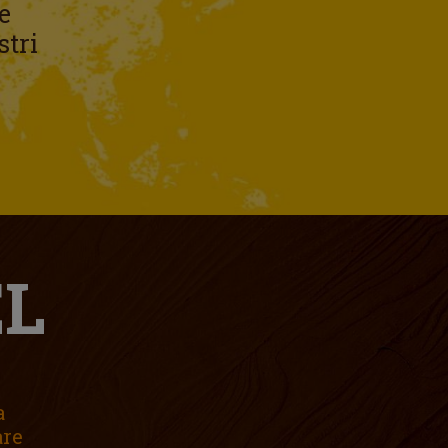
e
stri
EL
a
are