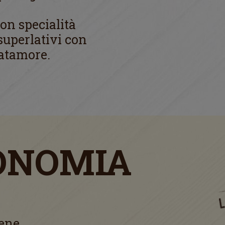
on specialità
superlativi con
Patamore.
ONOMIA
ene.