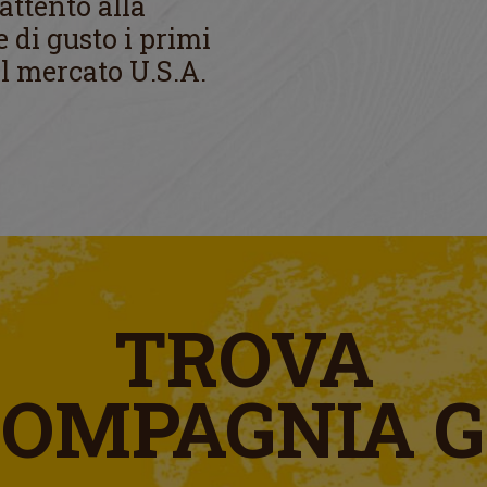
attento alla
 di gusto i primi
 al mercato U.S.A.
TROVA
COMPAGNIA 