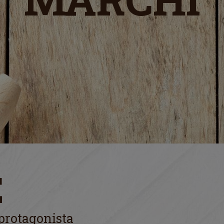
E
 protagonista