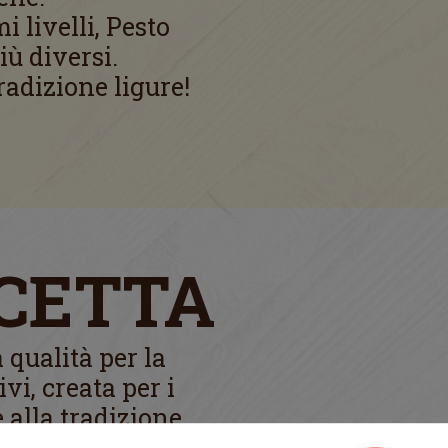
 livelli, Pesto
iù diversi.
radizione ligure!
ICETTA
 qualità per la
vi, creata per i
e alla tradizione
nti di elevata