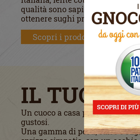
qualità sono sapientemente com
ottenere sughi proprio come quell
Scopri i prodotti
IL TUO CH
Un cuoco a casa per gli appunt
gustosi.
Una gamma di pesti, salse e sug