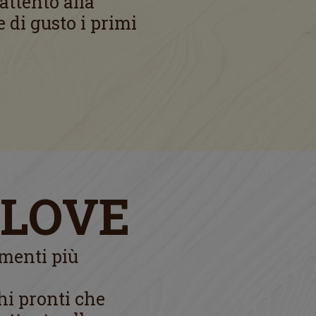
attento alla
 di gusto i primi
 LOVE
amenti più
hi pronti che