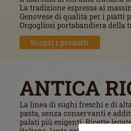
La tradizione espressa ai massimi
Genovese di qualità per i piatti p
Orgogliosi portabandiera della t
Scopri i prodotti
ANTICA R
La linea di sughi freschi e di alta
pasta, senza conservanti e additi
palati più esigenti. Ricette legat
italiana, lente cotture e ingredie