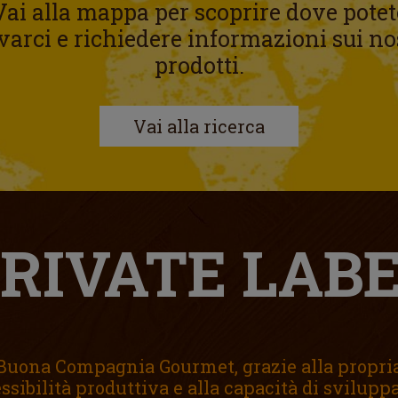
Vai alla mappa per scoprire dove potet
varci e richiedere informazioni sui no
prodotti.
Vai alla ricerca
RIVATE LAB
Buona Compagnia Gourmet, grazie alla propri
essibilità produttiva e alla capacità di svilupp