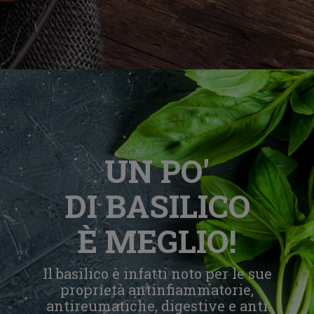
UN PO'
DI BASILICO
È MEGLIO!
Il basilico è infatti noto per le sue
proprietà antinfiammatorie,
antireumatiche, digestive e anti