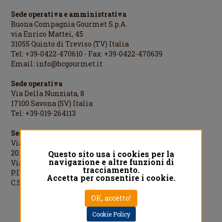
Sede operativa e amministrativa
Buona Compagnia Gourmet S.p.A.
via Enrico Mattei, 45
31055 Quinto di Treviso (TV) Italia
Tel: +39-0422-470610 - Fax: +39-0422-470639
Email:
info@bcgourmet.it
Sede operativa
Via Della Nunziata, 8
17100 Savona (SV) Italia
Tel: +39-019-264113
Sede legale
Via Cesare Cantù, 1
20123 Milano (MI) Italia
Questo sito usa i cookies per la
navigazione e altre funzioni di
Via Cesare Cantù, 1 - 20123 Milano Italia
tracciamento.
P.IVA/C.F./R.I.MI: 08442060961
Accetta per consentire i cookie.
C.S.: €1.000.000,00 i.v.
OK, accetto!
Designed by
QREACTIVE.COM
Cookie Policy