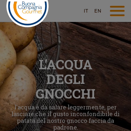
IT
EN
L'ACQUA
DEGLI
GNOCCHI
l’acqua è da salare leggermente, per
lasciare che il gusto inconfondibile di
patata del nostro gnocco faccia da
padrone.