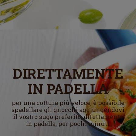
DIRETTAMENTE
IN PADELLA
per una cottura più veloce, è possibile
spadellare gli gnocchi aggiungendovi
il vostro sugo preferito, direttamente
in padella, per pochi minuti.