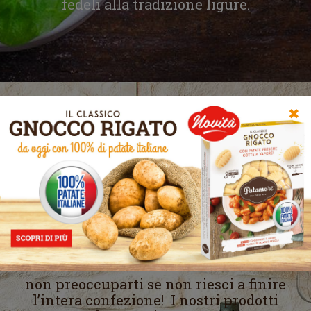
fedeli alla tradizione ligure.
✖
CONSERVARE
PER IL GIORNO
DOPO
non preoccuparti se non riesci a finire
l’intera confezione! I nostri prodotti