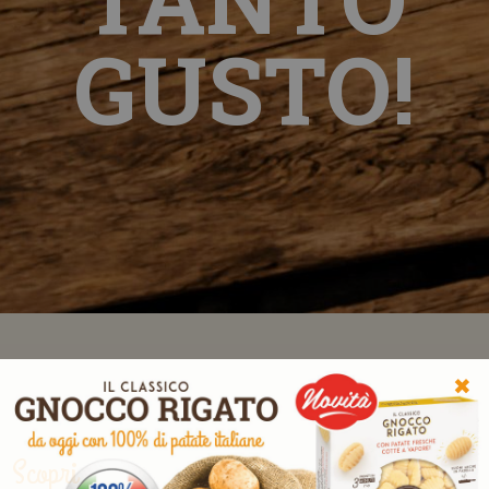
GUSTO!
✖
Scopri