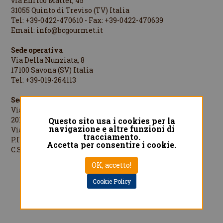
via Enrico Mattei, 45
31055 Quinto di Treviso (TV) Italia
Tel: +39-0422-470610 - Fax: +39-0422-470639
Email:
info@bcgourmet.it
Sede operativa
Via Della Nunziata, 8
17100 Savona (SV) Italia
Tel: +39-019-264113
Sede legale
Via Cesare Cantù, 1
20123 Milano (MI) Italia
Questo sito usa i cookies per la
navigazione e altre funzioni di
Via Cesare Cantù, 1 - 20123 Milano Italia
tracciamento.
P.IVA/C.F./R.I.MI: 08442060961
Accetta per consentire i cookie.
C.S.: €1.000.000,00 i.v.
OK, accetto!
Designed by
QREACTIVE.COM
Cookie Policy
Privacy Policy
Cookie Policy