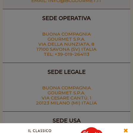
EMAIL:
INFO@BCGOURMET.IT
SEDE OPERATIVA
BUONA COMPAGNIA
GOURMET S.P.A.
VIA DELLA NUNZIATA, 8
17100 SAVONA (SV) ITALIA
TEL: +39-019-264113
SEDE LEGALE
BUONA COMPAGNIA
GOURMET S.P.A.
VIA CESARE CANTÙ, 1
20123 MILANO (MI) ITALIA
SEDE USA
✖