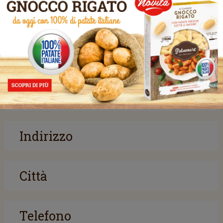
BC GOURMET USA, INC.
86 SANDERSON AVE. - 01902 LYNN, MA
CONTATTACI