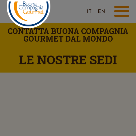
X
IT
EN
CONTATTA BUONA COMPAGNIA
GOURMET DAL MONDO​​
LE NOSTRE SEDI