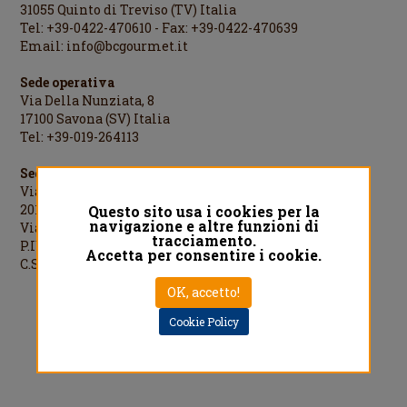
31055 Quinto di Treviso (TV) Italia
Tel: +39-0422-470610 - Fax: +39-0422-470639
Email:
info@bcgourmet.it
Sede operativa
Via Della Nunziata, 8
17100 Savona (SV) Italia
Tel: +39-019-264113
Sede legale
Via Cesare Cantù, 1
20123 Milano (MI) Italia
Questo sito usa i cookies per la
navigazione e altre funzioni di
Via Cesare Cantù, 1 - 20123 Milano Italia
tracciamento.
P.IVA/C.F./R.I.MI: 08442060961
Accetta per consentire i cookie.
C.S.: €1.000.000,00 i.v.
OK, accetto!
Designed by
QREACTIVE.COM
Cookie Policy
Privacy Policy
Cookie Policy