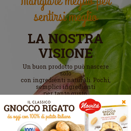
Mangiare meglio per
sentirsi meglio
LA NOSTRA
VISIONE
Un buon prodotto può nascere
solo
con ingredienti naturali. Pochi,
semplici ingredienti
per tanto gusto.
✖
Scopri di più