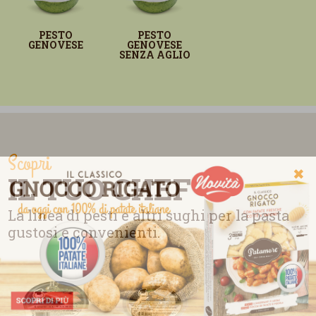
PESTO
PESTO
GENOVESE
GENOVESE
SENZA AGLIO
Scopri
✖
IL TUO CHEF
La linea di pesti e altri sughi per la pasta
gustosi e convenienti.