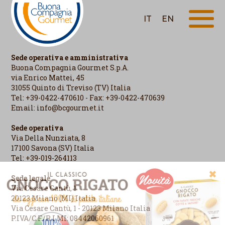
IT
EN
Sede operativa e amministrativa
Buona Compagnia Gourmet S.p.A.
via Enrico Mattei, 45
31055 Quinto di Treviso (TV) Italia
Tel: +39-0422-470610 - Fax: +39-0422-470639
Email:
info@bcgourmet.it
Sede operativa
Via Della Nunziata, 8
17100 Savona (SV) Italia
Tel: +39-019-264113
✖
Sede legale
Via Cesare Cantù, 1
20123 Milano (MI) Italia
Via Cesare Cantù, 1 - 20123 Milano Italia
P.IVA/C.F./R.I.MI: 08442060961