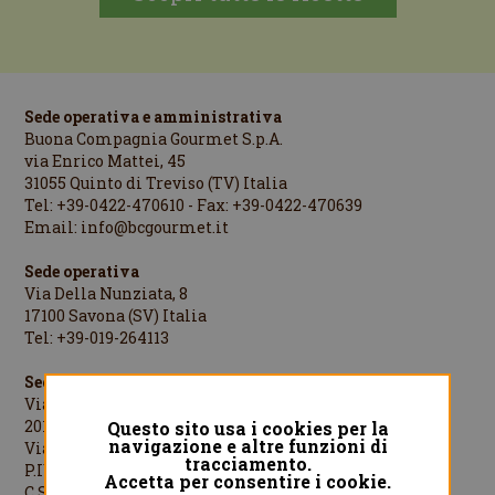
Sede operativa e amministrativa
Buona Compagnia Gourmet S.p.A.
via Enrico Mattei, 45
31055 Quinto di Treviso (TV) Italia
Tel: +39-0422-470610 - Fax: +39-0422-470639
Email:
info@bcgourmet.it
Sede operativa
Via Della Nunziata, 8
17100 Savona (SV) Italia
Tel: +39-019-264113
Sede legale
Via Cesare Cantù, 1
20123 Milano (MI) Italia
Questo sito usa i cookies per la
navigazione e altre funzioni di
Via Cesare Cantù, 1 - 20123 Milano Italia
tracciamento.
P.IVA/C.F./R.I.MI: 08442060961
Accetta per consentire i cookie.
C.S.: €1.000.000,00 i.v.