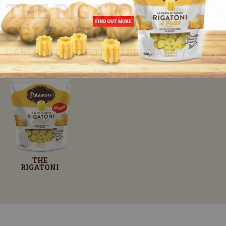
THE RIGATONI
SELECTION
GASTRONOMIC POTATO SPECIALITY
THE
RIGATONI