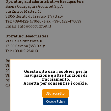
Operating and administrative Headquarters
Buona Compagnia Gourmet S.p.A.
via Enrico Mattei, 45
31055 Quinto di Treviso (TV) Italy
Tel: +39-0422-470610 - Fax: +39-0422-470639
Email:
info@bcgourmet.it
Operating Headquarters
Via Della Nunziata, 8
17100 Savona (SV) Italy
Tel: +39-019-264113
Registered Office
Via Cesare Cantù, 1
20123 Milano (MI) Italy
Questo sito usa i cookies per la
navigazione e altre funzioni di
Via Cesare Cantù, 1 - 20123 Milano Italy
tracciamento.
P.IVA/C.F./R.I.MI: 08442060961
Accetta per consentire i cookie.
C.S.: €1.000.000,00 i.v.
OK, accetto!
Designed by
QREACTIVE.COM
Cookie Policy
Privacy Policy
Cookie Policy