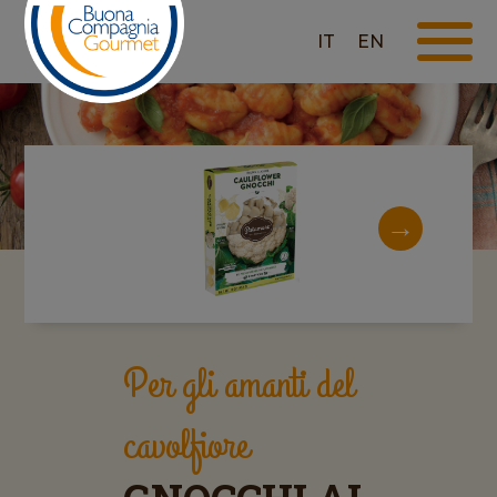
IT
EN
Per gli amanti del
cavolfiore