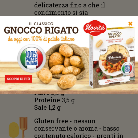
delicatezza fino a che il
condimento si sia
opportunamente addensato.
✖
Dichiarazione nutrizionale
Valori medi per 100 g di
prodotto:
Energia
556 kJ – 131 kcal
Grassi 0 g di cui acidi grassi
saturi 0 g
Carboidrati 28 g di cui
zuccheri 1,9 g
Fibre 2,6 g
Proteine 3,5 g
Sale 1,2 g
Gluten free - nessun
conservante o aroma - basso
contenuto calorico - pronti in