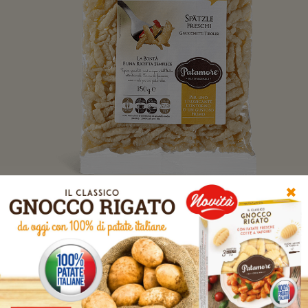
✖
Corservare in frigorifero a +4° C.
Venduto in confezioni da 350 g e
1000 g.
Scopri tutte le ricette