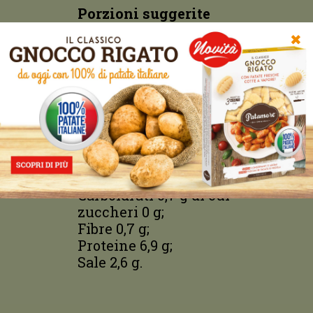
Porzioni suggerite
La quantità di pesto contenuta nella
✖
confezione da 120g è ideale per
condire 160 g di pasta secca. (2
porzioni).
Dichiarazione nutrizionale
Valori medi per 100 g di
prodotto:
Energia 2270 kJ/536 kcal;
Grassi 56 g di cui saturi 9,6 g;
Carboidrati 0,7 g di cui
zuccheri 0 g;
Fibre 0,7 g;
Proteine 6,9 g;
Sale 2,6 g.