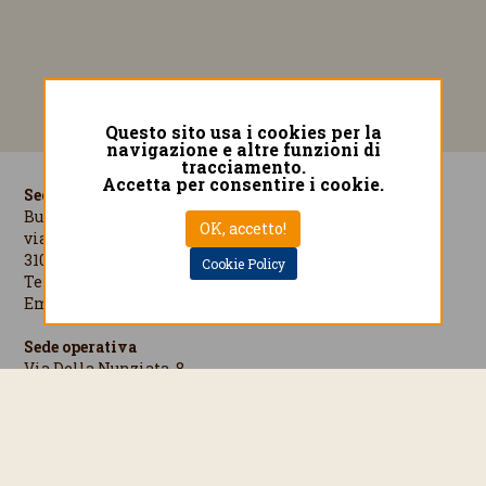
Questo sito usa i cookies per la
navigazione e altre funzioni di
tracciamento.
Accetta per consentire i cookie.
Sede operativa e amministrativa
Buona Compagnia Gourmet S.p.A.
OK, accetto!
via Enrico Mattei, 45
31055 Quinto di Treviso (TV) Italia
Cookie Policy
Tel: +39-0422-470610 - Fax: +39-0422-470639
Email:
info@bcgourmet.it
Sede operativa
Via Della Nunziata, 8
17100 Savona (SV) Italia
Tel: +39-019-264113
Sede legale
Via Cesare Cantù, 1