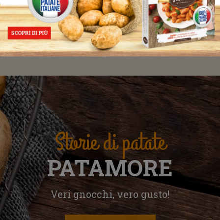
Confezione da 400gr.
Scopri tutte le ricette
Storie di patate
PATAMORE
Veri gnocchi, vero gusto!