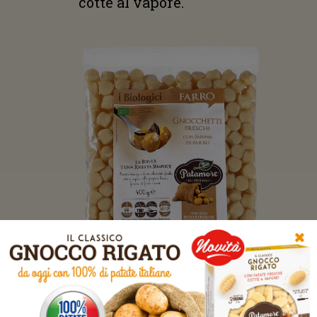
cotte al vapore.
✖
Conservare in frigorifero a +4°C