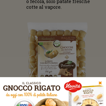
o fecola, solo patate fresche
cotte al vapore.
✖