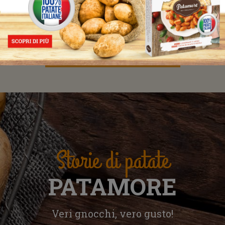
Conservare in frigorifero a +4°C
Confezione da 350gr.
Scopri tutte le ricette
Storie di patate
PATAMORE
Veri gnocchi, vero gusto!