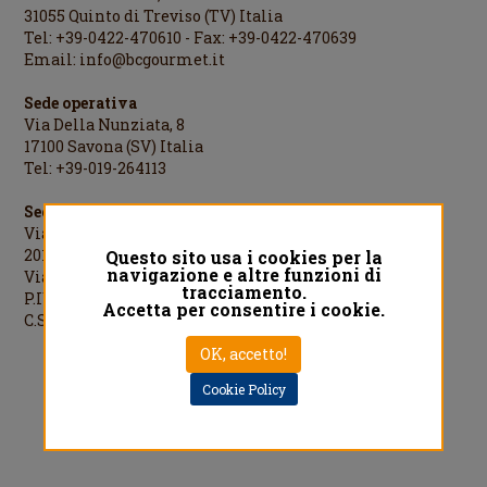
31055 Quinto di Treviso (TV) Italia
Tel: +39-0422-470610 - Fax: +39-0422-470639
Email:
info@bcgourmet.it
Sede operativa
Via Della Nunziata, 8
17100 Savona (SV) Italia
Tel: +39-019-264113
Sede legale
Via Cesare Cantù, 1
20123 Milano (MI) Italia
Questo sito usa i cookies per la
navigazione e altre funzioni di
Via Cesare Cantù, 1 - 20123 Milano Italia
tracciamento.
P.IVA/C.F./R.I.MI: 08442060961
Accetta per consentire i cookie.
C.S.: €1.000.000,00 i.v.
OK, accetto!
Designed by
QREACTIVE.COM
Cookie Policy
Privacy Policy
Cookie Policy