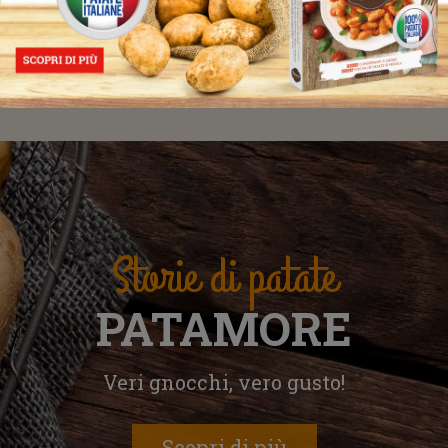
Scopri tutte le ricette
Storie di patate
PATAMORE
Veri gnocchi, vero gusto!
Scopri di più