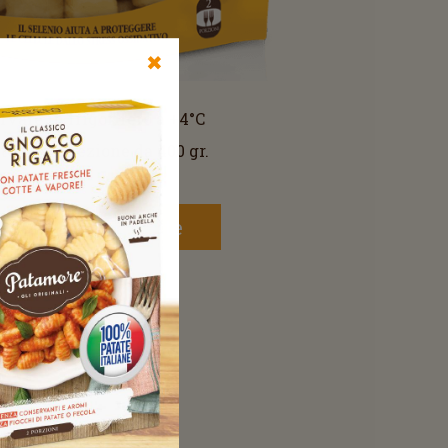
✖
vare in frigorifero a +4°C
o in confezione da 400 gr.
opri tutte le ricette