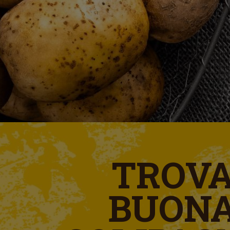
TROV
BUON