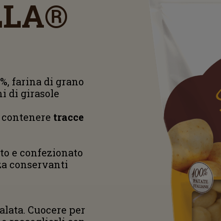
LLA®
%, farina di grano
mi di girasole
ò contenere
tracce
ato e confezionato
za conservanti
alata. Cuocere per