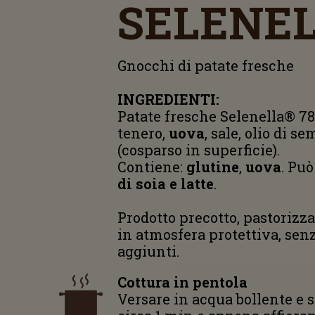
SELENE
Gnocchi di patate fresche
INGREDIENTI:
Patate fresche Selenella® 78
tenero,
uova
, sale, olio di se
(cosparso in superficie).
Contiene:
glutine
,
uova
. Pu
di soia e latte
.
Prodotto precotto, pastorizz
in atmosfera protettiva, sen
aggiunti.
Cottura in pentola
Versare in acqua bollente e s