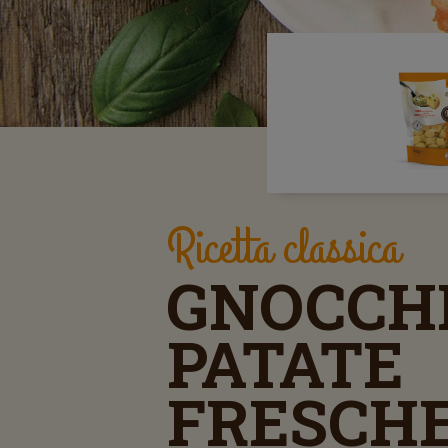
Ricetta classica
GNOCCHI
PATATE
FRESCH