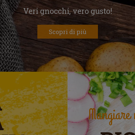
Veri gnocchi, vero gusto!
Scopri di più
A
Mangiare m
A