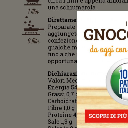
circa 1 min e appena affioran
una schiumarola.
1 Min
Direttamente in padella
Preparate un sugo leggermen
aggiungete gli gnocchi dire
3 Min
confezione. Cuocete a fiamm
qualche minuto mescolando 
fino a che il condimento si s
opportunamente addensato.
Dichiarazione nutrizionale
Valori Medi per 100 g di prod
Energia 544 kJ - 128 kcal
Grassi 0,7 g di cui acidi grass
Carboidrati 26 g, di cui zucch
Fibre 1,0 g
Proteine 4,0 g
Sale 1,3 g