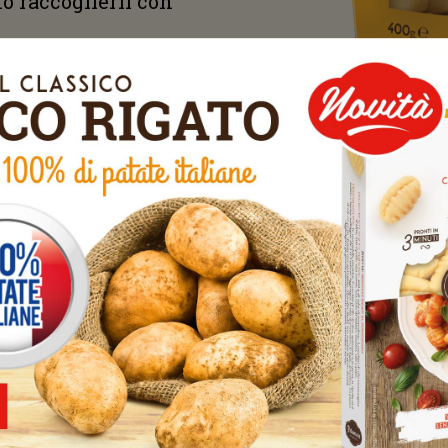
o raccoglierli con
te liquido e
ttamente dalla
Conser
a sostenuta per
Vendut
con delicatezza
ia
Sc
otto:
i saturi 0,2 g
eri 4,0 g