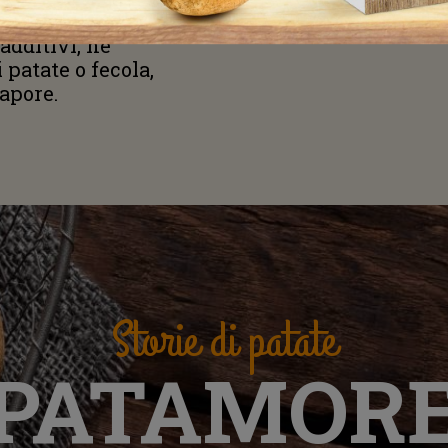
additivi, nè
 patate o fecola,
vapore.
Storie di patate
PATAMOR